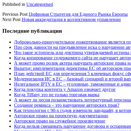
Published in
Uncategorised
Previous Post
Цифровая Стратегия для Единого Рынка Европы
Next Post
Новая аккредитация в коллективном управлении
Sidebar
Последние публикации
Добровольно-принудительное пожертвование является по
Про срок давности на предъявление иска о нарушении ав
Что такое эстоппель или доктрина утверждаемой истины 
Когда копирование содержимого сайта не нарушает автор
А может промо ролик актера нарушать авторские права н
Вкратце: имплементация директивы ЕС об авторском пра
План действий ЕС для определения 5 ключевых фокус сф
Модернизация ИС в ЕС – базовый сценарий и второй вари
Нелегальное IPTV в ЕС – уголовные, таможенные и адм
Когда покупка контента у Amazon означает другое
Когда Tiffany это не только торговая марка
А может ли песня позаимствовать литературный персона
Создание ремикса – это нарушение авторских прав?
Как технологии с 90-х годов изменили ландшафт, в котор
Авторское право на проектную документацию
Авторское право на служебное произведение
Когда нельзя смешивать нарушение договора и оспарива