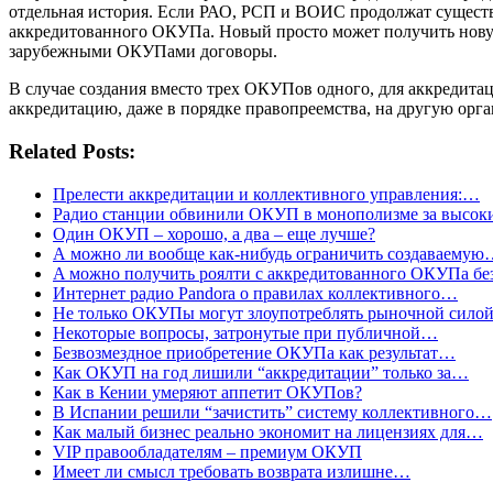
отдельная история. Если РАО, РСП и ВОИС продолжат существов
аккредитованного ОКУПа. Новый просто может получить новую
зарубежными ОКУПами договоры.
В случае создания вместо трех ОКУПов одного, для аккредитац
аккредитацию, даже в порядке правопреемства, на другую орг
Related Posts:
Прелести аккредитации и коллективного управления:…
Радио станции обвинили ОКУП в монополизме за высоки
Один ОКУП – хорошо, а два – еще лучше?
А можно ли вообще как-нибудь ограничить создаваему
A можно получить роялти с аккредитованного ОКУПа б
Интернет радио Pandora о правилах коллективного…
Не только ОКУПы могут злоупотреблять рыночной сило
Некоторые вопросы, затронутые при публичной…
Безвозмездное приобретение ОКУПа как результат…
Как ОКУП на год лишили “аккредитации” только за…
Как в Кении умеряют аппетит ОКУПов?
В Испании решили “зачистить” систему коллективного…
Как малый бизнес реально экономит на лицензиях для…
VIP правообладателям – премиум ОКУП
Имеет ли смысл требовать возврата излишне…