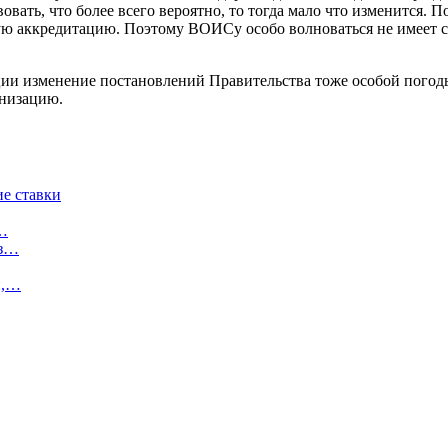
ать, что более всего вероятно, то тогда мало что изменится. П
 аккредитацию. Поэтому ВОИСу особо волноваться не имеет см
ии изменение постановлений Правительства тоже особой погоды н
анизацию.
е ставки
ю…
ез…
й,…