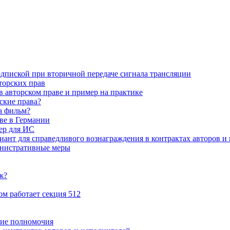
дпиской при вторичной передаче сигнала трансляции
торских прав
в авторском праве и пример на практике
ские права?
а фильм?
ве в Германии
ер для ИС
ант для справедливого вознаграждения в контрактах авторов и
инистративные меры
ж?
ом работает секция 512
ние полномочия