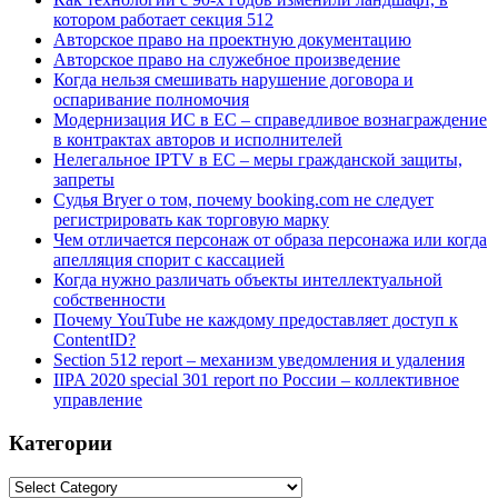
котором работает секция 512
Авторское право на проектную документацию
Авторское право на служебное произведение
Когда нельзя смешивать нарушение договора и
оспаривание полномочия
Модернизация ИС в ЕС – справедливое вознаграждение
в контрактах авторов и исполнителей
Нелегальное IPTV в ЕС – меры гражданской защиты,
запреты
Судья Bryer о том, почему booking.com не следует
регистрировать как торговую марку
Чем отличается персонаж от образа персонажа или когда
апелляция спорит с кассацией
Когда нужно различать объекты интеллектуальной
собственности
Почему YouTube не каждому предоставляет доступ к
ContentID?
Section 512 report – механизм уведомления и удаления
IIPA 2020 special 301 report по России – коллективное
управление
Категории
Категории