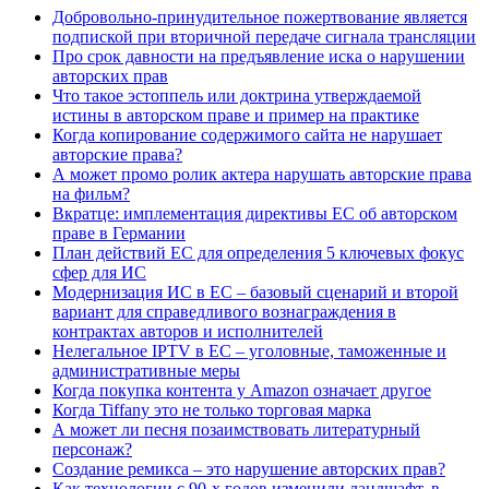
Добровольно-принудительное пожертвование является
подпиской при вторичной передаче сигнала трансляции
Про срок давности на предъявление иска о нарушении
авторских прав
Что такое эстоппель или доктрина утверждаемой
истины в авторском праве и пример на практике
Когда копирование содержимого сайта не нарушает
авторские права?
А может промо ролик актера нарушать авторские права
на фильм?
Вкратце: имплементация директивы ЕС об авторском
праве в Германии
План действий ЕС для определения 5 ключевых фокус
сфер для ИС
Модернизация ИС в ЕС – базовый сценарий и второй
вариант для справедливого вознаграждения в
контрактах авторов и исполнителей
Нелегальное IPTV в ЕС – уголовные, таможенные и
административные меры
Когда покупка контента у Amazon означает другое
Когда Tiffany это не только торговая марка
А может ли песня позаимствовать литературный
персонаж?
Создание ремикса – это нарушение авторских прав?
Как технологии с 90-х годов изменили ландшафт, в