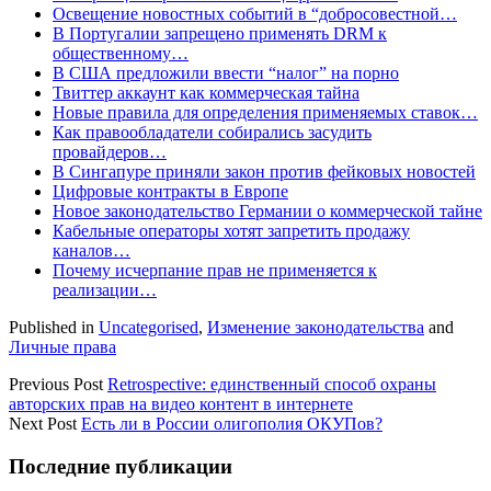
Освещение новостных событий в “добросовестной…
В Португалии запрещено применять DRM к
общественному…
В США предложили ввести “налог” на порно
Твиттер аккаунт как коммерческая тайна
Новые правила для определения применяемых ставок…
Как правообладатели собирались засудить
провайдеров…
В Сингапуре приняли закон против фейковых новостей
Цифровые контракты в Европе
Новое законодательство Германии о коммерческой тайне
Кабельные операторы хотят запретить продажу
каналов…
Почему исчерпание прав не применяется к
реализации…
Published in
Uncategorised
,
Изменение законодательства
and
Личные права
Previous Post
Retrospective: единственный способ охраны
авторских прав на видео контент в интернете
Next Post
Есть ли в России олигополия ОКУПов?
Sidebar
Последние публикации