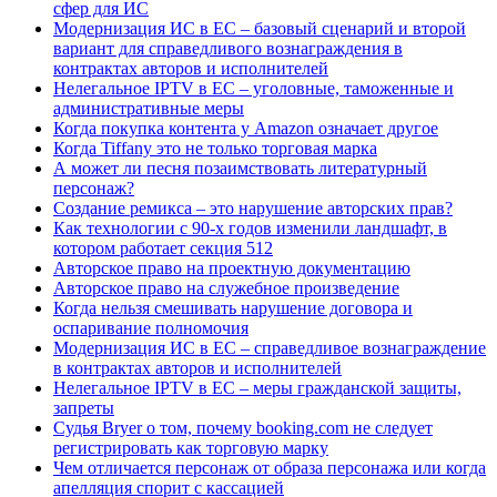
сфер для ИС
Модернизация ИС в ЕС – базовый сценарий и второй
вариант для справедливого вознаграждения в
контрактах авторов и исполнителей
Нелегальное IPTV в ЕС – уголовные, таможенные и
административные меры
Когда покупка контента у Amazon означает другое
Когда Tiffany это не только торговая марка
А может ли песня позаимствовать литературный
персонаж?
Создание ремикса – это нарушение авторских прав?
Как технологии с 90-х годов изменили ландшафт, в
котором работает секция 512
Авторское право на проектную документацию
Авторское право на служебное произведение
Когда нельзя смешивать нарушение договора и
оспаривание полномочия
Модернизация ИС в ЕС – справедливое вознаграждение
в контрактах авторов и исполнителей
Нелегальное IPTV в ЕС – меры гражданской защиты,
запреты
Судья Bryer о том, почему booking.com не следует
регистрировать как торговую марку
Чем отличается персонаж от образа персонажа или когда
апелляция спорит с кассацией