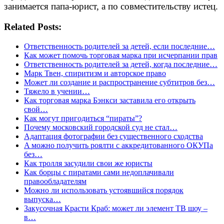
занимается папа-юрист, а по совместительству истец.
Related Posts:
Ответственность родителей за детей, если последние…
Как может помочь торговая марка при исчерпании прав
Ответственность родителей за детей, когда последние…
Марк Твен, спиритизм и авторское право
Может ли создание и распространение субтитров без…
Тяжело в учении…
Как торговая марка Бэнкси заставила его открыть
свой…
Как могут пригодиться “пираты”?
Почему московский городской суд не стал…
Адаптация фотографии без существенного сходства
A можно получить роялти с аккредитованного ОКУПа
без…
Как тролля засудили свои же юристы
Как борцы с пиратами сами недоплачивали
правообладателям
Можно ли использовать устоявшийся порядок
выпуска…
Закусочная Красти Краб: может ли элемент ТВ шоу –
в…