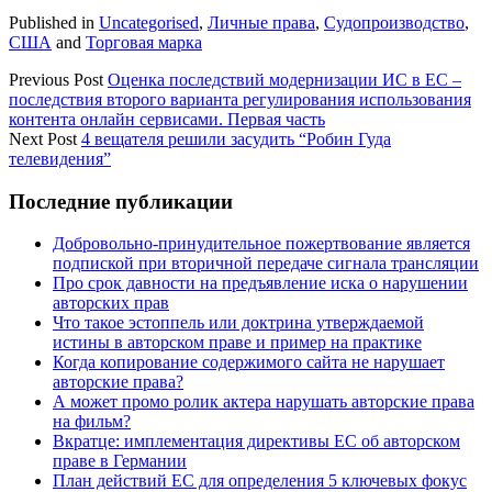
Published in
Uncategorised
,
Личные права
,
Судопроизводство
,
США
and
Торговая марка
Previous Post
Оценка последствий модернизации ИС в ЕС –
последствия второго варианта регулирования использования
контента онлайн сервисами. Первая часть
Next Post
4 вещателя решили засудить “Робин Гуда
телевидения”
Sidebar
Последние публикации
Добровольно-принудительное пожертвование является
подпиской при вторичной передаче сигнала трансляции
Про срок давности на предъявление иска о нарушении
авторских прав
Что такое эстоппель или доктрина утверждаемой
истины в авторском праве и пример на практике
Когда копирование содержимого сайта не нарушает
авторские права?
А может промо ролик актера нарушать авторские права
на фильм?
Вкратце: имплементация директивы ЕС об авторском
праве в Германии
План действий ЕС для определения 5 ключевых фокус