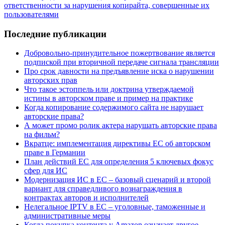
ответственности за нарушения копирайта, совершенные их
пользователями
Sidebar
Последние публикации
Добровольно-принудительное пожертвование является
подпиской при вторичной передаче сигнала трансляции
Про срок давности на предъявление иска о нарушении
авторских прав
Что такое эстоппель или доктрина утверждаемой
истины в авторском праве и пример на практике
Когда копирование содержимого сайта не нарушает
авторские права?
А может промо ролик актера нарушать авторские права
на фильм?
Вкратце: имплементация директивы ЕС об авторском
праве в Германии
План действий ЕС для определения 5 ключевых фокус
сфер для ИС
Модернизация ИС в ЕС – базовый сценарий и второй
вариант для справедливого вознаграждения в
контрактах авторов и исполнителей
Нелегальное IPTV в ЕС – уголовные, таможенные и
административные меры
Когда покупка контента у Amazon означает другое