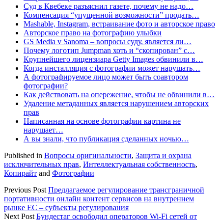
Суд в Квебеке разъяснил газете, почему не надо…
Компенсация “упущенной возможности” продать…
Mashable, Instagram, встраивание фото и авторское право
Авторское право на фотографию улыбки
GS Media v Sanoma – вопросы суду, является ли…
Почему логотип Jumpman хоть и “скопирован” с…
Крупнейшего лицензиара Getty Images обвинили в…
Когда инсталляция с фотографии может нарушать…
А фотографируемое лицо может быть соавтором
фотографии?
Как действовать на опережение, чтобы не обвинили в…
Удаление метаданных является нарушением авторских
прав
Написанная на основе фотографии картина не
нарушает…
А вы знали, что публикация сделанных ночью…
Published in
Вопросы оригинальности
,
Защита и охрана
исключительных прав
,
Интеллектуальная собственность
,
Копирайт
and
Фотографии
Previous Post
Предлагаемое регулирование трансграничной
портативности онлайн контент сервисов на внутреннем
рынке ЕС – субъекты регулирования
Next Post
Бундестаг освободил операторов Wi-Fi сетей от