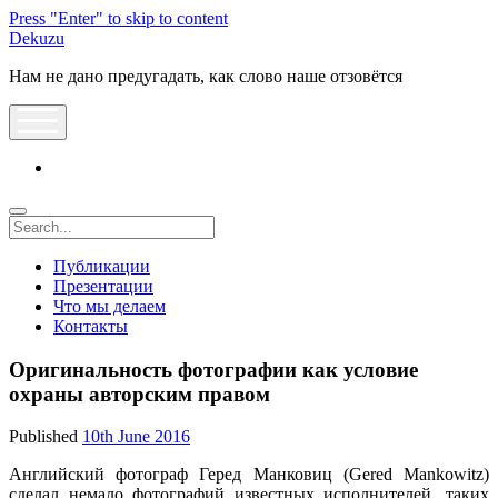
Press "Enter" to skip to content
Dekuzu
Нам не дано предугадать, как слово наше отзовётся
open
menu
vk
Search
Публикации
Презентации
Что мы делаем
Контакты
Оригинальность фотографии как условие
охраны авторским правом
Published
10th June 2016
Английский фотограф Геред Манковиц (Gered Mankowitz)
сделал немало фотографий известных исполнителей, таких