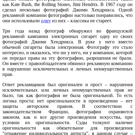
как Kate Bush, the Rolling Stones, Jimi Hendrix. В 1967 году он
сделал несколько фотографий Джими Хендрикса. Одной
рекламной компании фотографии настолько понравились, что
они использовали
одну
из них – классика не стареет.
Три года назад фотограф обнаружил во французской
рекламной кампании электронных сигарет одну из своих
фотографий Джими Хендрикса. В руке у него вместо
обычной сигареты была электронная. Фотографу это стало
интересно, и оказалось, что ни у него, ни у компании, которой
он передал права на эту фотографию, разрешения не брали.
Он вместе с правообладателем обвинил рекламную компанию
в нарушении исключительных и личных неимущественных
прав.
Ответ рекламщиков был оригинален и прост – нарушения
исключительных или личных неимущественных прав не
было, так как фотография не была оригинальной. То есть
логика проста: нет оригинальности в произведении – нет
защиты авторским правом. В соответствии с
законодательством Франции, фотографии охраняются
законом, как и все другие произведения искусства, при
условии их оригинальности. Суды толкуют наличие
оригинальности как обязательное для произведения
“отражение индивидуальности артиста”, в данном случае –