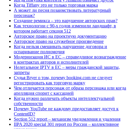
Когда Tiffany это не только торговая марка
А может ли песня позаимствовать литературный
персонаж?
Создание ремикса – это нарушение авторских прав?
Как технологии с 90-х годов изменили ландшафт, в
котором работает секция 512
Авторское право на проектную документацию
Авторское право на служебное произведение
Когда нельзя смешивать нарушение договора и
оспаривание полномочия
Модернизация ИС в ЕС – справедливое вознаграждение
в контрактах авторов и исполнителей
Нелегальное IPTV в ЕС – меры гражданской защиты,
запреты
Судья Bryer о том, почему booking.com не следует
регистрировать как торговую марку
Чем отличается персонаж от образа персонажа или когда
апелляция спорит с кассацией
Когда нужно различать объекты интеллектуальной
собственности
Почему YouTube не каждому предоставляет доступ к
ContentID?
Section 512 report – механизм уведомления и удаления
IIPA 2020 special 301 report по России – коллективное