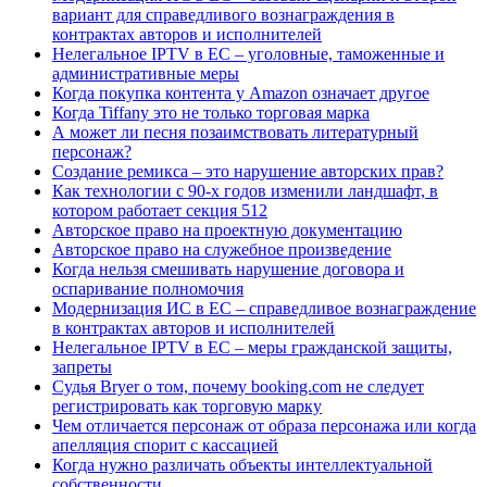
вариант для справедливого вознаграждения в
контрактах авторов и исполнителей
Нелегальное IPTV в ЕС – уголовные, таможенные и
административные меры
Когда покупка контента у Amazon означает другое
Когда Tiffany это не только торговая марка
А может ли песня позаимствовать литературный
персонаж?
Создание ремикса – это нарушение авторских прав?
Как технологии с 90-х годов изменили ландшафт, в
котором работает секция 512
Авторское право на проектную документацию
Авторское право на служебное произведение
Когда нельзя смешивать нарушение договора и
оспаривание полномочия
Модернизация ИС в ЕС – справедливое вознаграждение
в контрактах авторов и исполнителей
Нелегальное IPTV в ЕС – меры гражданской защиты,
запреты
Судья Bryer о том, почему booking.com не следует
регистрировать как торговую марку
Чем отличается персонаж от образа персонажа или когда
апелляция спорит с кассацией
Когда нужно различать объекты интеллектуальной
собственности