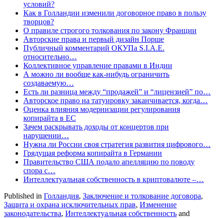
условий?
Как в Голландии изменили договорное право в пользу
творцов?
О правиле строгого толкования по закону Франции
Авторские права и первый дизайн Порше
Публичный комментарий ОКУПа S.I.A.E.
относительно…
Коллективное управление правами в Индии
А можно ли вообще как-нибудь ограничить
создаваемую…
Есть ли разница между “продажей” и “лицензией” по…
Авторское право на татуировку заканчивается, когда…
Оценка влияния модернизации регулирования
копирайта в ЕС
Зачем раскрывать доходы от концертов при
нарушении…
Нужна ли России своя стратегия развития цифрового…
Грядущая реформа копирайта в Германии
Правительство США подало апелляцию по поводу
спора с…
Интеллектуальная собственность в криптовалюте –…
Published in
Голландия
,
Заключение и толкование договора
,
Защита и охрана исключительных прав
,
Изменение
законодательства
,
Интеллектуальная собственность
and