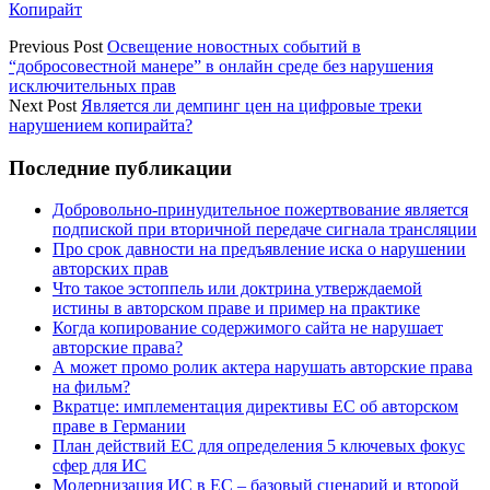
Копирайт
Previous Post
Освещение новостных событий в
“добросовестной манере” в онлайн среде без нарушения
исключительных прав
Next Post
Является ли демпинг цен на цифровые треки
нарушением копирайта?
Sidebar
Последние публикации
Добровольно-принудительное пожертвование является
подпиской при вторичной передаче сигнала трансляции
Про срок давности на предъявление иска о нарушении
авторских прав
Что такое эстоппель или доктрина утверждаемой
истины в авторском праве и пример на практике
Когда копирование содержимого сайта не нарушает
авторские права?
А может промо ролик актера нарушать авторские права
на фильм?
Вкратце: имплементация директивы ЕС об авторском
праве в Германии
План действий ЕС для определения 5 ключевых фокус
сфер для ИС
Модернизация ИС в ЕС – базовый сценарий и второй