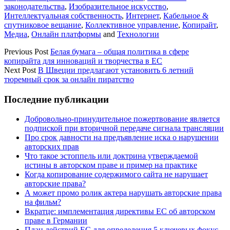
законодательства
,
Изобразительное искусство
,
Интеллектуальная собственность
,
Интернет
,
Кабельное &
спутниковое вещание
,
Коллективное управление
,
Копирайт
,
Медиа
,
Онлайн платформы
and
Технологии
Previous Post
Белая бумага – общая политика в сфере
копирайта для инноваций и творчества в ЕС
Next Post
В Швеции предлагают установить 6 летний
тюремный срок за онлайн пиратство
Sidebar
Последние публикации
Добровольно-принудительное пожертвование является
подпиской при вторичной передаче сигнала трансляции
Про срок давности на предъявление иска о нарушении
авторских прав
Что такое эстоппель или доктрина утверждаемой
истины в авторском праве и пример на практике
Когда копирование содержимого сайта не нарушает
авторские права?
А может промо ролик актера нарушать авторские права
на фильм?
Вкратце: имплементация директивы ЕС об авторском
праве в Германии
План действий ЕС для определения 5 ключевых фокус