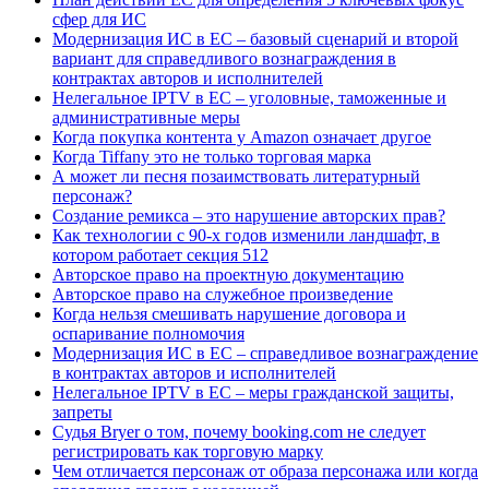
сфер для ИС
Модернизация ИС в ЕС – базовый сценарий и второй
вариант для справедливого вознаграждения в
контрактах авторов и исполнителей
Нелегальное IPTV в ЕС – уголовные, таможенные и
административные меры
Когда покупка контента у Amazon означает другое
Когда Tiffany это не только торговая марка
А может ли песня позаимствовать литературный
персонаж?
Создание ремикса – это нарушение авторских прав?
Как технологии с 90-х годов изменили ландшафт, в
котором работает секция 512
Авторское право на проектную документацию
Авторское право на служебное произведение
Когда нельзя смешивать нарушение договора и
оспаривание полномочия
Модернизация ИС в ЕС – справедливое вознаграждение
в контрактах авторов и исполнителей
Нелегальное IPTV в ЕС – меры гражданской защиты,
запреты
Судья Bryer о том, почему booking.com не следует
регистрировать как торговую марку
Чем отличается персонаж от образа персонажа или когда