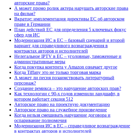
авторские права?
А может промо ролик актера нарушать авторские права
на фильм?
Вкратце: имплементация директивы ЕС об авторском
праве в Германии
План действий ЕС для определения 5 ключевых фокус
сфер для ИС
Модернизация ИС в ЕС – базовый сценарий и второй
вариант для справедливого вознаграждения в
контрактах авторов и исполнителей
Нелегальное IPTV в ЕС – уголовные, таможенные и
административные меры
Когда покупка контента у Amazon означает другое
Когда Tiffany это не только торговая марка
А может ли песня позаимствовать литературный
персонаж?
Создание ремикса – это нарушение авторских прав?
Как технологии с 90-х годов изменили ландшафт, в
котором работает секция 512
Авторское право на проектную документацию
Авторское право на служебное произведение
Когда нельзя смешивать нарушение договора и
оспаривание полномочия
Модернизация ИС в ЕС – справедливое вознаграждение
в контрактах авторов и исполнителей