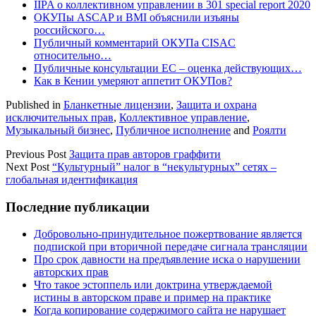
IIPA о коллективном управлении в 301 special report 2020
ОКУПы ASCAP и BMI объяснили изъяны
российского…
Публичный комментарий ОКУПа CISAC
относительно…
Публичные консультации ЕС – оценка действующих…
Как в Кении умеряют аппетит ОКУПов?
Published in
Бланкетные лицензии
,
Защита и охрана
исключительных прав
,
Коллективное управление
,
Музыкальный бизнес
,
Публичное исполнение
and
Роялти
Previous Post
Защита прав авторов граффити
Next Post
“Культурный” налог в “некультурных” сетях –
глобальная идентификация
Sidebar
Последние публикации
Добровольно-принудительное пожертвование является
подпиской при вторичной передаче сигнала трансляции
Про срок давности на предъявление иска о нарушении
авторских прав
Что такое эстоппель или доктрина утверждаемой
истины в авторском праве и пример на практике
Когда копирование содержимого сайта не нарушает