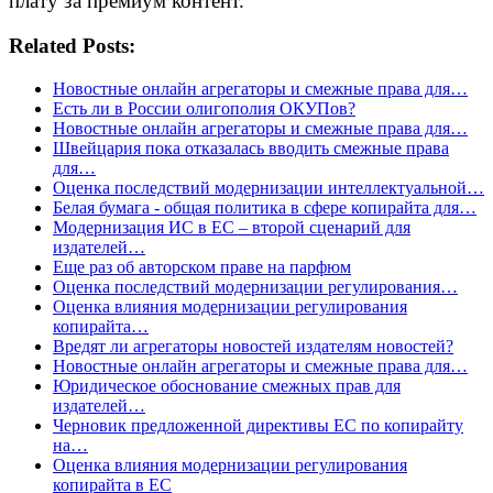
плату за премиум контент.
Related Posts:
Новостные онлайн агрегаторы и смежные права для…
Есть ли в России олигополия ОКУПов?
Новостные онлайн агрегаторы и смежные права для…
Швейцария пока отказалась вводить смежные права
для…
Оценка последствий модернизации интеллектуальной…
Белая бумага - общая политика в сфере копирайта для…
Модернизация ИС в ЕС – второй сценарий для
издателей…
Еще раз об авторском праве на парфюм
Оценка последствий модернизации регулирования…
Оценка влияния модернизации регулирования
копирайта…
Вредят ли агрегаторы новостей издателям новостей?
Новостные онлайн агрегаторы и смежные права для…
Юридическое обоснование смежных прав для
издателей…
Черновик предложенной директивы ЕС по копирайту
на…
Оценка влияния модернизации регулирования
копирайта в ЕС