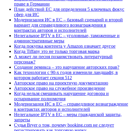
праве в Германии
План действий ЕС для определения 5 ключевых фокус
сфер для ИС
Модернизация ИС в ЕС – базовый сценарий и второй
вариант для справедливого вознаграждения в
контрактах авторов и исполнителей
Нелегальное IPTV в ЕС – уголовные, таможенные и
административные меры
Когда покупка контента у Amazon означает другое
Когда Tiffany это не только торговая марка
А может ли песня позаимствовать литературный
персонаж?
Создание ремикса – это нарушение авторских прав?
Как технологии с 90-х годов изменили ландшафт, в
котором работает секция 512
Авторское право на проектную документацию
Авторское право на служебное произведение
Когда нельзя смешивать нарушение договора и
оспаривание полномочия
Модернизация ИС в ЕС – справедливое вознаграждение
в контрактах авторов и исполнителей
Нелегальное IPTV в ЕС – меры гражданской защиты,
запреты
Судья Bryer о том, почему booking.com не следует
регистрировать как торговую марку