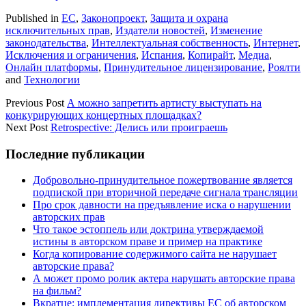
Published in
ЕС
,
Законопроект
,
Защита и охрана
исключительных прав
,
Издатели новостей
,
Изменение
законодательства
,
Интеллектуальная собственность
,
Интернет
,
Исключения и ограничения
,
Испания
,
Копирайт
,
Медиа
,
Онлайн платформы
,
Принудительное лицензирование
,
Роялти
and
Технологии
Previous Post
А можно запретить артисту выступать на
конкурирующих концертных площадках?
Next Post
Retrospective: Делись или проиграешь
Sidebar
Последние публикации
Добровольно-принудительное пожертвование является
подпиской при вторичной передаче сигнала трансляции
Про срок давности на предъявление иска о нарушении
авторских прав
Что такое эстоппель или доктрина утверждаемой
истины в авторском праве и пример на практике
Когда копирование содержимого сайта не нарушает
авторские права?
А может промо ролик актера нарушать авторские права
на фильм?
Вкратце: имплементация директивы ЕС об авторском