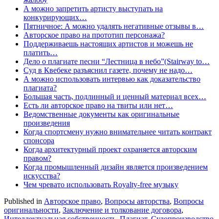
А можно запретить артисту выступать на
конкурирующих…
Пятничное: А можно удалять негативные отзывы в…
Авторское право на прототип персонажа?
Поддерживаешь настоящих артистов и можешь не
платить…
Дело о плагиате песни “Лестница в небо”(Stairway to…
Суд в Квебеке разъяснил газете, почему не надо…
А можно использовать интервью как доказательство
плагиата?
Большая часть, подлинный и ценный материал всех…
Есть ли авторское право на твиты или нет…
Ведомственные документы как оригинальные
произведения
Когда спортсмену нужно внимательнее читать контракт
спонсора
Когда архитектурный проект охраняется авторским
правом?
Когда промышленный дизайн является произведением
искусства?
Чем чревато использовать Royalty-free музыку
Published in
Авторское право
,
Вопросы авторства
,
Вопросы
оригинальности
,
Заключение и толкование договора
,
Интеллектуальная собственность
,
Плагиат
,
Судопроизводство