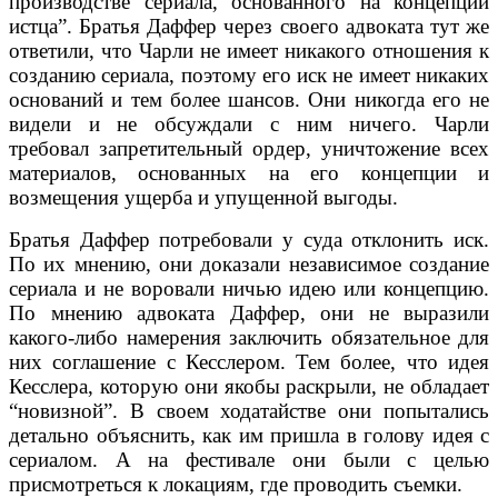
производстве сериала, основанного на концепции
истца”. Братья Даффер через своего адвоката тут же
ответили, что Чарли не имеет никакого отношения к
созданию сериала, поэтому его иск не имеет никаких
оснований и тем более шансов. Они никогда его не
видели и не обсуждали с ним ничего. Чарли
требовал запретительный ордер, уничтожение всех
материалов, основанных на его концепции и
возмещения ущерба и упущенной выгоды.
Братья Даффер потребовали у суда отклонить иск.
По их мнению, они доказали независимое создание
сериала и не воровали ничью идею или концепцию.
По мнению адвоката Даффер, они не выразили
какого-либо намерения заключить обязательное для
них соглашение с Кесслером. Тем более, что идея
Кесслера, которую они якобы раскрыли, не обладает
“новизной”. В своем ходатайстве они попытались
детально объяснить, как им пришла в голову идея с
сериалом. А на фестивале они были с целью
присмотреться к локациям, где проводить съемки.