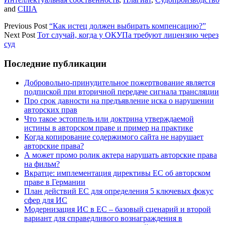
and
США
Previous Post
“Как истец должен выбирать компенсацию?”
Next Post
Тот случай, когда у ОКУПа требуют лицензию через
суд
Sidebar
Последние публикации
Добровольно-принудительное пожертвование является
подпиской при вторичной передаче сигнала трансляции
Про срок давности на предъявление иска о нарушении
авторских прав
Что такое эстоппель или доктрина утверждаемой
истины в авторском праве и пример на практике
Когда копирование содержимого сайта не нарушает
авторские права?
А может промо ролик актера нарушать авторские права
на фильм?
Вкратце: имплементация директивы ЕС об авторском
праве в Германии
План действий ЕС для определения 5 ключевых фокус
сфер для ИС
Модернизация ИС в ЕС – базовый сценарий и второй
вариант для справедливого вознаграждения в