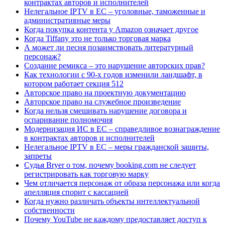
контрактах авторов и исполнителей
Нелегальное IPTV в ЕС – уголовные, таможенные и
административные меры
Когда покупка контента у Amazon означает другое
Когда Tiffany это не только торговая марка
А может ли песня позаимствовать литературный
персонаж?
Создание ремикса – это нарушение авторских прав?
Как технологии с 90-х годов изменили ландшафт, в
котором работает секция 512
Авторское право на проектную документацию
Авторское право на служебное произведение
Когда нельзя смешивать нарушение договора и
оспаривание полномочия
Модернизация ИС в ЕС – справедливое вознаграждение
в контрактах авторов и исполнителей
Нелегальное IPTV в ЕС – меры гражданской защиты,
запреты
Судья Bryer о том, почему booking.com не следует
регистрировать как торговую марку
Чем отличается персонаж от образа персонажа или когда
апелляция спорит с кассацией
Когда нужно различать объекты интеллектуальной
собственности
Почему YouTube не каждому предоставляет доступ к