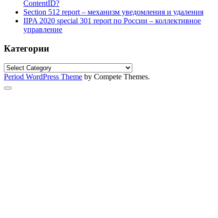
ContentID?
Section 512 report – механизм уведомления и удаления
IIPA 2020 special 301 report по России – коллективное
управление
Категории
Категории
Period WordPress Theme
by Compete Themes.
Scroll
to
the
top