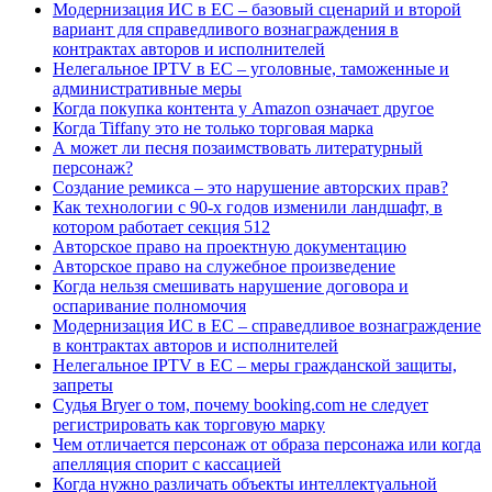
Модернизация ИС в ЕС – базовый сценарий и второй
вариант для справедливого вознаграждения в
контрактах авторов и исполнителей
Нелегальное IPTV в ЕС – уголовные, таможенные и
административные меры
Когда покупка контента у Amazon означает другое
Когда Tiffany это не только торговая марка
А может ли песня позаимствовать литературный
персонаж?
Создание ремикса – это нарушение авторских прав?
Как технологии с 90-х годов изменили ландшафт, в
котором работает секция 512
Авторское право на проектную документацию
Авторское право на служебное произведение
Когда нельзя смешивать нарушение договора и
оспаривание полномочия
Модернизация ИС в ЕС – справедливое вознаграждение
в контрактах авторов и исполнителей
Нелегальное IPTV в ЕС – меры гражданской защиты,
запреты
Судья Bryer о том, почему booking.com не следует
регистрировать как торговую марку
Чем отличается персонаж от образа персонажа или когда
апелляция спорит с кассацией
Когда нужно различать объекты интеллектуальной