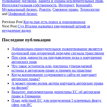
толкование договора
,
Защита и охрана исключительных прав
,
Интеллектуальная собственность
,
Интернет
,
Копирайт
,
Музыкальный бизнес
,
Роялти
,
Смежное право
,
Технологии
and
Цифровой бизнес
Previous Post
Когда еще есть порох в пороховницах
Next Post
Суд Италии назначил ежедневный штраф за
неудаление видео
Sidebar
Последние публикации
Добровольно-принудительное пожертвование является
подпиской при вторичной передаче сигнала трансляции
Про срок давности на предъявление иска о нарушении
авторских прав
Что такое эстоппель или доктрина утверждаемой
истины в авторском праве и пример на практике
Когда копирование содержимого сайта не нарушает
авторские права?
А может промо ролик актера нарушать авторские права
на фильм?
Вкратце: имплементация директивы ЕС об авторском
праве в Германии
План действий ЕС для определения 5 ключевых фокус
сфер для ИС