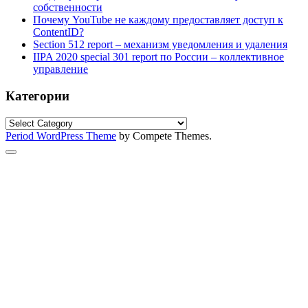
собственности
Почему YouTube не каждому предоставляет доступ к
ContentID?
Section 512 report – механизм уведомления и удаления
IIPA 2020 special 301 report по России – коллективное
управление
Категории
Категории
Period WordPress Theme
by Compete Themes.
Scroll
to
the
top