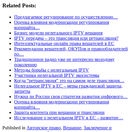
Related Posts:
Предлагаемое регулирование по осуществлению…
Оценка влияния модернизации регулирования
копирайта…
Бизнес модели нелегального IPTV вещания
IPTV передача – это трансляция или ретрансляция?
Интеллектуальные онлайн права вещателей в ЕС
Рекомендации вещателей, ОКУПов и правообладателей
по…
Традиционное радио уже не интересно молодому
поколению
Методы борьбы с нелегальным IPTV
Участники нелегальной IPTV экосистемы
Когда “ретрансляция” это на самом деле трансляция…
Нелегальное IPTV в ЕС – меры гражданской защиты,
запреты
Нужна ли России своя стратегия развития цифрового…
Оценка влияния модернизации регулирования
копирайта…
Защита контента при вещании и трансляции
Исследование о нелегальном IPTV в ЕС – развитие…
Published in
Авторское право
,
Вещание
,
Заключение и