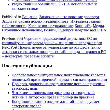
Радио станции обвинили ОКУП в монополизме за
высокие ставки
Published in
Вещание
,
Заключение и толкование договора
,
Защита и охрана исключительных прав
,
Интеллектуальная
собственность
,
Коллективное управление
,
Копирайт
,
Медиа
,
Публичное исполнение
,
Роялти
,
Судопроизводство
and
США
Previous Post
Черновик предложенной директивы ЕС по
копирайту на цифровом рынке – лицензии и передача прав
Next Post
Предлагаемое регулирование по осуществлению
авторских и смежных прав для онлайн передач вещания в ЕС
– некоторые правовые аспекты
Sidebar
Последние публикации
Добровольно-принудительное пожертвование является
подпиской при вторичной передаче сигнала трансляции
Про срок давности на предъявление иска о нарушении
авторских прав
Что такое эстоппель или доктрина утверждаемой
истины в авторском праве и пример на практике
Когда копирование содержимого сайта не нарушает
авторские права?