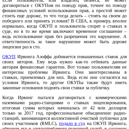
Если пользователь, или владелец бизнеса, не может
договориться с ОКУПом по поводу прав, точнее по поводу
финансовых условий использования прав, а простой может
стоить еще дороже, то что тогда делать – стоять на своем до
победного или принять условия? В США, к примеру, вполне
нормально, когда ОКУП и пользователь спорят о ставках в
суде, но в то же время заключают временное соглашение –
ведь использование прав без разрешения это нарушение. А
ответственность за такое нарушение может быть дороже
лицензии раз в сто.
ОКУП
Ирвинга Азоффа добивается повышенных ставок для
своих авторов. Ему ведь нужно как-то отбивать данные
авторам финансовые гарантии. Вот только пользователям не
интересны проблемы Ирвинга. Они заинтересованы в
ставках, приемлемых для них. Ведь если они согласятся на
условия Ирвинга, то другие ОКУПы также будут иметь
законные основания поднять свои ставки за публичку.
Когда Ирвинг пытался договориться с коммерческими
наземными радио-станциями о ставках лицензирования,
итоговая сумма которых начиналась от 42 млн долларов
только за 2017 год, профессиональное объединение радио-
станций, занимающееся коллективной очисткой публички для
своих участников (RMLC),
подало в суд
на ОКУП Ирвинга,
обвинив его в злоупотреблении рыночной силой, в создании