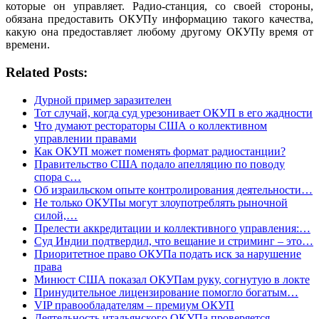
которые он управляет. Радио-станция, со своей стороны,
обязана предоставить ОКУПу информацию такого качества,
какую она предоставляет любому другому ОКУПу время от
времени.
Related Posts:
Дурной пример заразителен
Тот случай, когда суд урезонивает ОКУП в его жадности
Что думают рестораторы США о коллективном
управлении правами
Как ОКУП может поменять формат радиостанции?
Правительство США подало апелляцию по поводу
спора с…
Об израильском опыте контролирования деятельности…
Не только ОКУПы могут злоупотреблять рыночной
силой,…
Прелести аккредитации и коллективного управления:…
Суд Индии подтвердил, что вещание и стриминг – это…
Приоритетное право ОКУПа подать иск за нарушение
права
Минюст США показал ОКУПам руку, согнутую в локте
Принудительное лицензирование помогло богатым…
VIP правообладателям – премиум ОКУП
Деятельность итальянского ОКУПа проверяется…