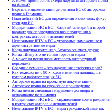
А может промо ролик актера нарушать авторские права
на фильм?
Вкратце: имплементация директивы ЕС об авторском
праве в Германии
План действий ЕС для определения 5 ключевых фокус
сфер для ИС
Модернизация ИС в ЕС – базовый сценарий и второй
вариант для справедливого вознаграждения в
контрактах авторов и исполнителей
Нелегальное IPTV в ЕС – уголовные, таможенные и
административные меры
Когда покупка контента у Amazon означает другое
Когда Tiffany это не только торговая марка
А может ли песня позаимствовать литературный
персонаж?
Создание ремикса – это нарушение авторских прав?
Как технологии с 90-х годов изменили ландшафт, в
котором работает секция 512
Авторское право на проектную документацию
Авторское право на служебное произведение
Когда нельзя смешивать нарушение договора и
оспаривание полномочия
Модернизация ИС в ЕС – справедливое вознаграждение
в контрактах авторов и исполнителей
Нелегальное IPTV в ЕС – меры гражданской защиты,