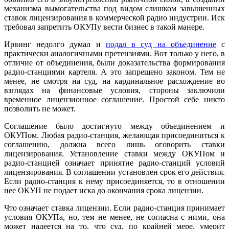
механизма вымогательства под видом слишком завышенных
ставок лицензирования в коммерческой радио индустрии. Иск
требовал запретить ОКУПу вести бизнес в такой манере.
Ирвинг недолго думал и
подал в суд на объединение
с
практически аналогичными претензиями. Вот только у него, в
отличие от объединения, были доказательства формирования
радио-станциями картеля. А это запрещено законом. Тем не
менее, не смотря на суд, на кардинальное расхождение во
взглядах на финансовые условия, стороны заключили
временное лицензионное соглашение. Простой себе никто
позволить не может.
Соглашение было достигнуто между объединением и
ОКУПом. Любая радио-станция, желающая присоединиться к
соглашению, должна всего лишь оговорить ставки
лицензирования. Установление ставки между ОКУПом и
радио-станцией означает принятие радио-станций условий
лицензирования. В соглашении установлен срок его действия.
Если радио-станция к нему присоединяется, то в отношении
нее ОКУП не подает иска до окончания срока лицензии.
Что означает ставка лицензии. Если радио-станция принимает
условия ОКУПа, но, тем не менее, не согласна с ними, она
может надеется на то, что суд, по крайней мере, умерит