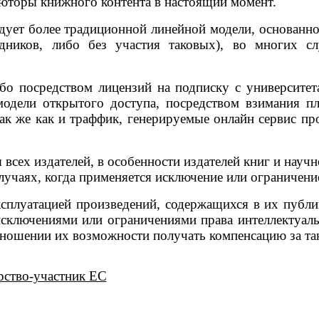
ьюторы книжного контента в настоящий момент.
ует более традиционной линейной модели, основанн
дников, либо без участия таковых), во многих 
бо посредством лицензий на подписку с университе
одели открытого доступа, посредством взимания пл
ак же как и траффик, генерируемые онлайн сервис пр
 всех издателей, в особенности издателей книг и науч
лучаях, когда применяется исключение или ограничени
ксплуатацией произведений, содержащихся в их публик
исключениями или ограничениями права интеллектуаль
тношении их возможности получать компенсацию за та
рство-участник ЕС