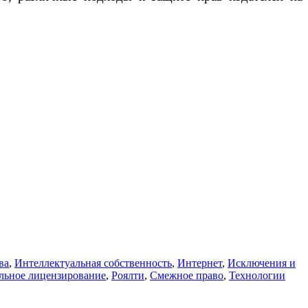
ва
,
Интеллектуальная собственность
,
Интернет
,
Исключения и
льное лицензирование
,
Роялти
,
Смежное право
,
Технологии