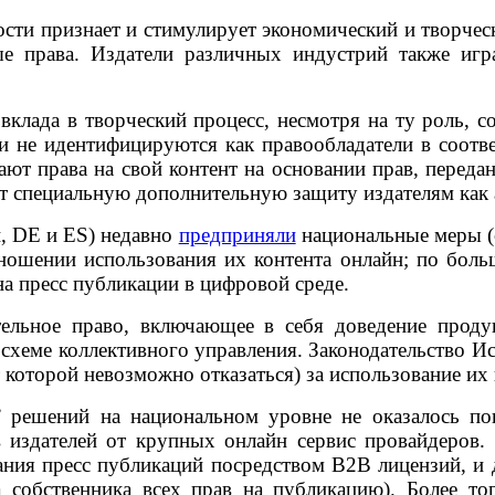
ости признает и стимулирует экономический и творч
е права. Издатели различных индустрий также иг
и вклада в творческий процесс, несмотря на ту роль
и не идентифицируются как правообладатели в соотве
ют права на свой контент на основании прав, переда
яют специальную дополнительную защиту издателям как
и, DE и ES) недавно
предприняли
национальные меры (
тношении использования их контента онлайн; по бол
а пресс публикации в цифровой среде.
тельное право, включающее в себя доведение прод
хеме коллективного управления. Законодательство Исп
которой невозможно отказаться) за использование их 
 решений на национальном уровне не оказалось по
 издателей от крупных онлайн сервис провайдеров.
ания пресс публикаций посредством В2В лицензий, и 
а собственника всех прав на публикацию). Более т