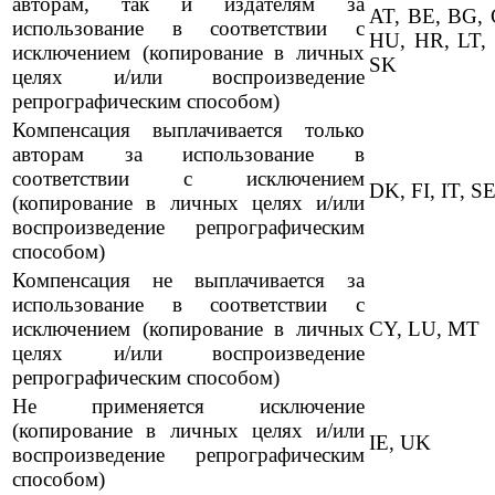
авторам, так и издателям за
AT, BE, BG, 
использование в соответствии с
HU, HR, LT, 
исключением (копирование в личных
SK
целях и/или воспроизведение
репрографическим способом)
Компенсация выплачивается только
авторам за использование в
соответствии с исключением
DK, FI, IT, S
(копирование в личных целях и/или
воспроизведение репрографическим
способом)
Компенсация не выплачивается за
использование в соответствии с
исключением (копирование в личных
CY, LU, MT
целях и/или воспроизведение
репрографическим способом)
Не применяется исключение
(копирование в личных целях и/или
IE, UK
воспроизведение репрографическим
способом)