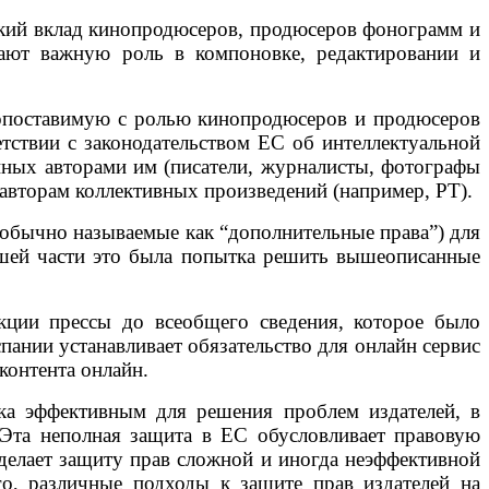
еский вклад кинопродюсеров, продюсеров фонограмм и
рают важную роль в компоновке, редактировании и
, сопоставимую с ролью кинопродюсеров и продюсеров
тствии с законодательством ЕС об интеллектуальной
нных авторами им (писатели, журналисты, фотографы
 авторам коллективных произведений (например, PT).
обычно называемые как “дополнительные права”) для
ьшей части это была попытка решить вышеописанные
укции прессы до всеобщего сведения, которое было
ании устанавливает обязательство для онлайн сервис
контента онлайн.
ка эффективным для решения проблем издателей, в
 Эта неполная защита в ЕС обусловливает правовую
делает защиту прав сложной и иногда неэффективной
ого, различные подходы к защите прав издателей на