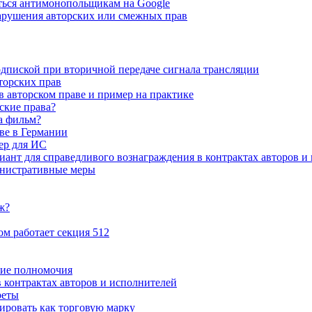
ться антимонопольщикам на Google
нарушения авторских или смежных прав
дпиской при вторичной передаче сигнала трансляции
торских прав
в авторском праве и пример на практике
ские права?
а фильм?
ве в Германии
ер для ИС
ант для справедливого вознаграждения в контрактах авторов и
инистративные меры
ж?
ом работает секция 512
ние полномочия
 контрактах авторов и исполнителей
реты
рировать как торговую марку