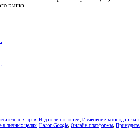
ого рынка.
…
…
й…
…
…
ючительных прав
,
Издатели новостей
,
Изменение законодательст
 в личных целях
,
Налог Google
,
Онлайн платформы
,
Принудите