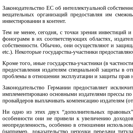
Законодательство ЕС об интеллектуальной собственн
вещательных организаций предоставляя им смежны
инвестировании в контент.
Тем не менее, сегодня, с точки зрения инвестиций 
фонограмм в их соответствующих областях, издател
собственности. Обычно, они осуществляют и защища
etc.). Некоторые государства-участники предоставл
Кроме того, иные государства-участники (в частност
предоставления издателям специальной защиты в о
проблемы в отношении эксплуатации и защиты прав н
Законодательство Германии предоставляет исключи
имплементировано основными издателями прессы по с
провайдеров выплачивать компенсацию издателям (от 
Ни одно из этих двух “дополнительных правовых”
особенности они не привели к увеличению доходов
неопределенность, особенно в отношении использов
(например, доказательство цепочки передачи титул