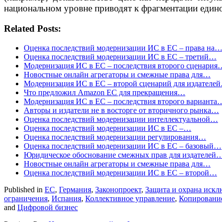
национальном уровне приводят к фрагментации един
Related Posts:
Оценка последствий модернизации ИС в ЕС – права на
Оценка последствий модернизации ИС в ЕС – третий…
Модернизация ИС в ЕС – последствия второго сценария
Новостные онлайн агрегаторы и смежные права для…
Модернизация ИС в ЕС – второй сценарий для издателе
Что предложил Amazon ЕС для прекращения…
Модернизация ИС в ЕС – последствия второго варианта
Авторы и издатели не в восторге от вторичного рынка…
Оценка последствий модернизации интеллектуальной…
Оценка последствий модернизации ИС в ЕС –…
Оценка последствий модернизации регулирования…
Оценка последствий модернизации ИС в ЕС – базовый…
Юридическое обоснование смежных прав для издателей
Новостные онлайн агрегаторы и смежные права для…
Оценка последствий модернизации ИС в ЕС – второй…
Published in
ЕС
,
Германия
,
Законопроект
,
Защита и охрана искл
ограничения
,
Испания
,
Коллективное управление
,
Копирование
and
Цифровой бизнес