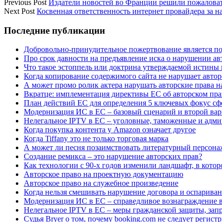
Previous Post
Издатели новостей во Франции решили пожалова
Next Post
Косвенная ответственность интернет провайдера за 
Sidebar
Последние публикации
Добровольно-принудительное пожертвование является по
Про срок давности на предъявление иска о нарушении ав
Что такое эстоппель или доктрина утверждаемой истины 
Когда копирование содержимого сайта не нарушает автор
А может промо ролик актера нарушать авторские права н
Вкратце: имплементация директивы ЕС об авторском пра
План действий ЕС для определения 5 ключевых фокус сф
Модернизация ИС в ЕС – базовый сценарий и второй вари
Нелегальное IPTV в ЕС – уголовные, таможенные и адм
Когда покупка контента у Amazon означает другое
Когда Tiffany это не только торговая марка
А может ли песня позаимствовать литературный персона
Создание ремикса – это нарушение авторских прав?
Как технологии с 90-х годов изменили ландшафт, в котор
Авторское право на проектную документацию
Авторское право на служебное произведение
Когда нельзя смешивать нарушение договора и оспарива
Модернизация ИС в ЕС – справедливое вознаграждение в
Нелегальное IPTV в ЕС – меры гражданской защиты, зап
Судья Bryer о том, почему booking.com не следует регист