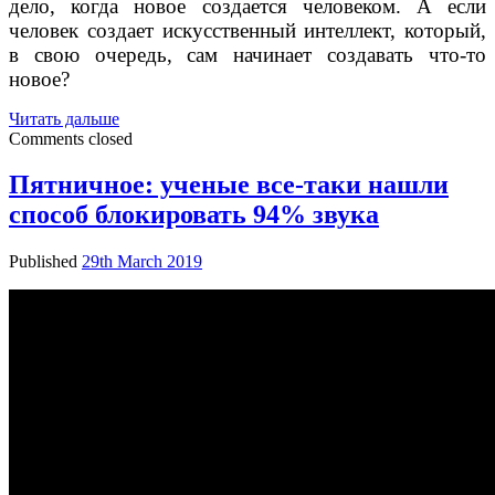
дело, когда новое создается человеком. А если
человек создает искусственный интеллект, который,
в свою очередь, сам начинает создавать что-то
новое?
Интеллектуальные
Читать дальше
права
Comments closed
и
искусственный
Пятничное: ученые все-таки нашли
интеллект
способ блокировать 94% звука
Published
29th March 2019