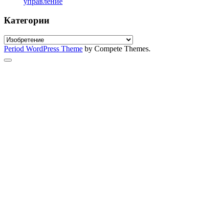
управление
Категории
Категории
Period WordPress Theme
by Compete Themes.
Scroll
to
the
top