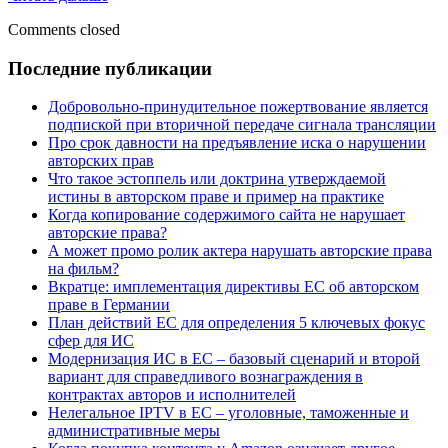
ли
Comments closed
передать
все
Sidebar
Последние публикации
права
на
ИС
Добровольно-принудительное пожертвование является
по
подпиской при вторичной передаче сигнала трансляции
трудовому
Про срок давности на предъявление иска о нарушении
договору?
авторских прав
Что такое эстоппель или доктрина утверждаемой
истины в авторском праве и пример на практике
Когда копирование содержимого сайта не нарушает
авторские права?
А может промо ролик актера нарушать авторские права
на фильм?
Вкратце: имплементация директивы ЕС об авторском
праве в Германии
План действий ЕС для определения 5 ключевых фокус
сфер для ИС
Модернизация ИС в ЕС – базовый сценарий и второй
вариант для справедливого вознаграждения в
контрактах авторов и исполнителей
Нелегальное IPTV в ЕС – уголовные, таможенные и
административные меры