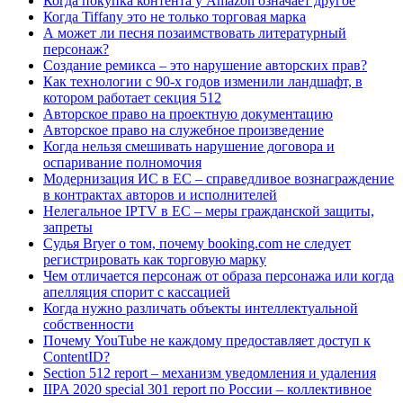
Когда покупка контента у Amazon означает другое
Когда Tiffany это не только торговая марка
А может ли песня позаимствовать литературный
персонаж?
Создание ремикса – это нарушение авторских прав?
Как технологии с 90-х годов изменили ландшафт, в
котором работает секция 512
Авторское право на проектную документацию
Авторское право на служебное произведение
Когда нельзя смешивать нарушение договора и
оспаривание полномочия
Модернизация ИС в ЕС – справедливое вознаграждение
в контрактах авторов и исполнителей
Нелегальное IPTV в ЕС – меры гражданской защиты,
запреты
Судья Bryer о том, почему booking.com не следует
регистрировать как торговую марку
Чем отличается персонаж от образа персонажа или когда
апелляция спорит с кассацией
Когда нужно различать объекты интеллектуальной
собственности
Почему YouTube не каждому предоставляет доступ к
ContentID?
Section 512 report – механизм уведомления и удаления
IIPA 2020 special 301 report по России – коллективное