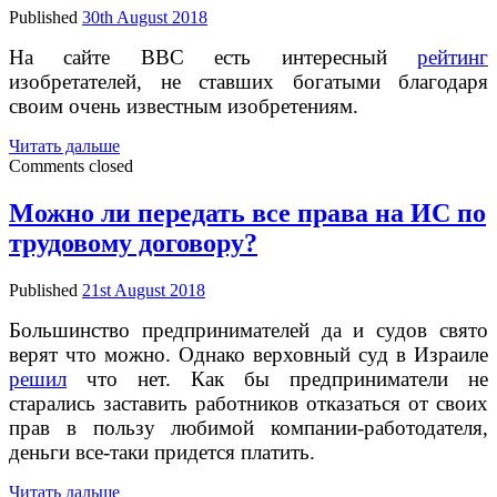
Published
30th August 2018
На сайте BBC есть интересный
рейтинг
изобретателей, не ставших богатыми благодаря
своим очень известным изобретениям.
10
Читать дальше
изобретателей,
Comments closed
не
заработавшие
Можно ли передать все права на ИС по
на
трудовому договору?
некоторых
из
своих
Published
21st August 2018
известных
изобретениях
Большинство предпринимателей да и судов свято
миллионы
верят что можно. Однако верховный суд в Израиле
решил
что нет. Как бы предприниматели не
старались заставить работников отказаться от своих
прав в пользу любимой компании-работодателя,
деньги все-таки придется платить.
Можно
Читать дальше