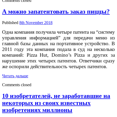
Comments closed
все-
таки
нашли
А можно запатентовать заказ пиццы?
способ
блокировать
Published
8th November 2018
94%
звука
Одна компания получила четыре патента на “систему
управления информацией” для передачи меню из
главной базы данных на портативное устройство. В
2011 году эта компания подала в суд на несколько
компаний: Pizza Hut, Domino’s Pizza и других за
нарушение этих четырех патентов. Ответчики сразу
же оспорили действительность четырех патентов.
А
Читать дальше
можно
Comments closed
запатентовать
заказ
пиццы?
10 изобретателей, не заработавшие на
некоторых из своих известных
изобретениях миллионы